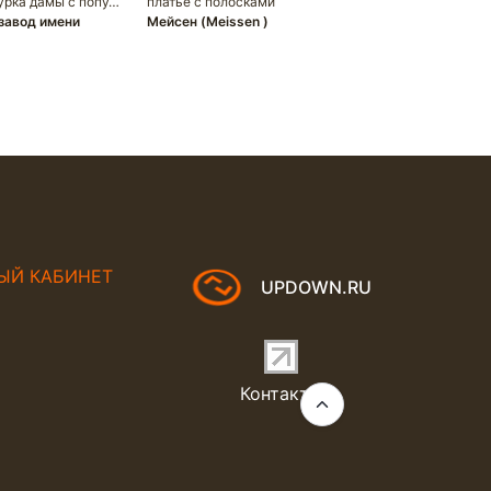
урка дамы с попу…
платье с полосками
завод имени
Мейсен (Meissen )
ЫЙ КАБИНЕТ
UPDOWN.RU
Контакты