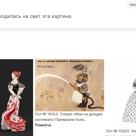
ма
одилась на свет эта картина.
Лот № 16103
Плакат «Мне на дождик
наплевать! Приказали поли…
Плакаты
Лот № 15200
Ре