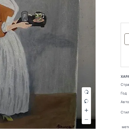
ХАР
Стр
Год
Авт
Сти
мет