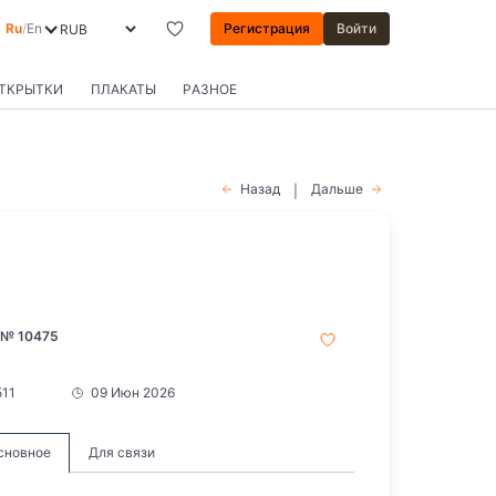
Ru
/
En
Регистрация
Войти
ОТКРЫТКИ
ПЛАКАТЫ
РАЗНОЕ
Назад
Дальше
|
 № 10475
511
09 Июн 2026
сновное
Для связи