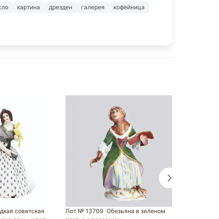
сло
картина
дрезден
галерея
кофейница
Лот № 10099
масло, холст
Tatjana Jans
дкая советская
Лот № 13709
Обезьяна в зеленом