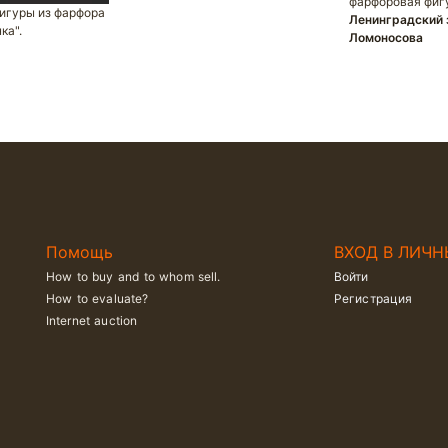
фарфоровая фиг
игуры из фарфора
Ленинградский 
ка".
Ломоносова
Помощь
ВХОД В ЛИЧН
How to buy and to whom sell.
Войти
How to evaluate?
Регистрация
Internet auction