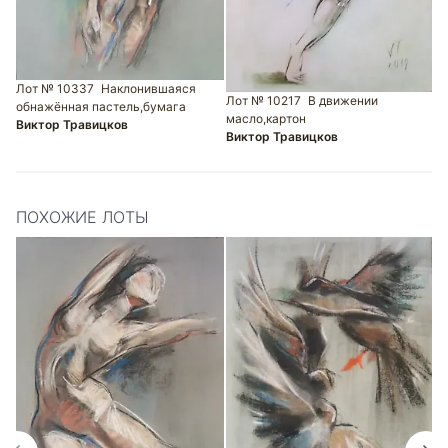
Л
Лот № 10337
Наклонившаяся
п
Лот № 10217
В движении
обнажённая пастель,бумага
В
масло,картон
Виктор Травицков
Виктор Травицков
ПОХОЖИЕ ЛОТЫ