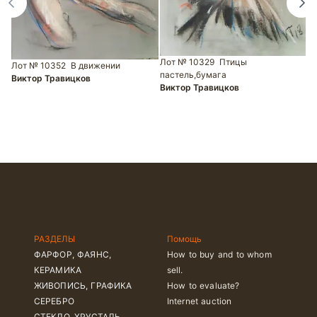
Лот № 10329
Птицы
Лот № 10352
В движении
Л
пастель,бумага
Виктор Травицков
п
Виктор Травицков
В
РАЗДЕЛЫ
Помощь
ФАРФОР, ФАЯНС,
How to buy and to whom
КЕРАМИКА
sell.
ЖИВОПИСЬ, ГРАФИКА
How to evaluate?
СЕРЕБРО
Internet auction
СТЕКЛО, ХРУСТАЛЬ