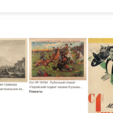
Лот № 16194
Лубочный плакат
ая гравюра
«Геройский подвиг казака Кузьмы…
ригинальное из…
Плакаты