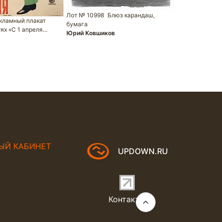
Лот № 10998
Блюз карандаш,
кламный плакат
бумага
тях «С 1 апреля…
Юрий Ковшиков
Лот № 14871
Скульптура
ЫЙ КАБИНЕТ
UPDOWN.RU
Контакты