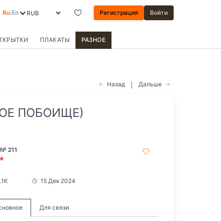
Ru
/
En
Регистрация
Войти
ОТКРЫТКИ
ПЛАКАТЫ
РАЗНОЕ
Назад
Дальше
|
ВОЕ ПОБОИЩЕ)
№ 211
★
1.1К
15 Дек 2024
сновное
Для связи