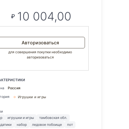
10 004,00
₽
Авторизоваться
для совершения покупки необходимо
авторизоваться
АКТЕРИСТИКИ
ана
Россия
егория
Игрушки и игры
ки
ср
игрушки и игры
тамбовская обл.
лдатики
набор
ледовое побоище
пот