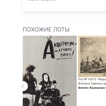
ПОХОЖИЕ ЛОТЫ
Лот № 14070
Медн
Фонтана Тритона: о
Филипс Вауверман