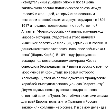
- свидетельница ушедшей эпохи и посвящена
заключению военно-политического союза между
Россией и Францией, который стал основным
вектором внешней политики двух государств в 1891-
1917 и предшествовал созданию тройственной
Антанты. "Франко-российский альянс изменил ход
мировой Истории. Следствием этого является
нынешнее положение Франции, Германии и России. В
данном контексте этот союз - ключевое событие XIX
века" (Шарль Корбе). В 1891 году французская
эскадра под командованием адмирала Жервэ
совершила беспрецедентный визит в русскую военно-
морскую базу Кронштадт, во время которого
Александр III, стоя на палубе одного из французских
кораблей, выслушал революционную "Марсельезу".
Двумя годами позже русская эскадра нанесла
ответный визит в Тулон. Этот обмен визитами сделал
для всей Европы ясным, что Франция и Россия
заключили соглашение о союзе. И в самом деле - две