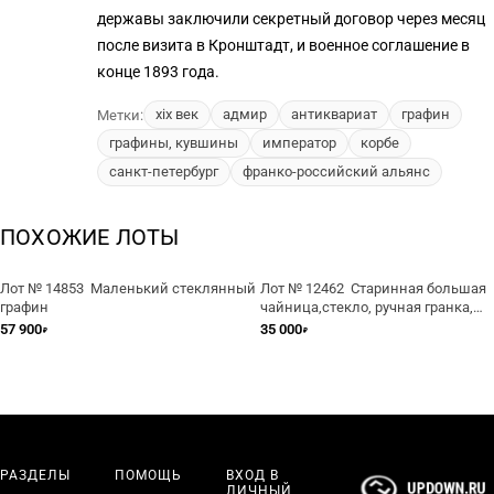
державы заключили секретный договор через месяц
после визита в Кронштадт, и военное соглашение в
конце 1893 года.
xix век
адмир
антиквариат
графин
Метки:
графины, кувшины
император
корбе
санкт-петербург
франко-российский альянс
ПОХОЖИЕ ЛОТЫ
Лот № 14853 Маленький стеклянный
Лот № 12462 Старинная большая
графин
чайница,стекло, ручная гранка,
стеклянная крышка, линза
57 900
35 000
₽
₽
РАЗДЕЛЫ
ПОМОЩЬ
ВХОД В
ЛИЧНЫЙ