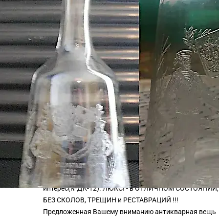
для совершения покупки необходимо авторизоваться
ХАРАКТЕРИСТИКИ
Раздел
→
Разное
Изготовитель
→
Посуда
ОПИСАНИЕ
Предлагается к продаже красивый графин конца XIX
века, Франция. Высота 25 см, рисунок- гравировка на
стекле. Гарантия подлинности 100% ! Самая надёжная
упаковка, доп. фото в описании лота. Предмет
представляет антикварный и коллекционный
интерес(№ДК-12). ЛЮКС! - в ОТЛИЧНОМ СОСТОЯНИИ,
БЕЗ СКОЛОВ, ТРЕЩИН и РЕСТАВРАЦИЙ !!!
Предложенная Вашему вниманию антикварная вещь