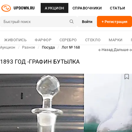
АУКЦИОН
СПРАВОЧНИКИ
СТАТЬИ
Войти
+ Регистрация
ЖИВОПИСЬ
ФАРФОР
СЕРЕБРО
СТЕКЛО
МАРКИ
Аукцион
/
Разное
/
Посуда
/
Лот № 168
Назад
|
Дальше
←
→
1893 ГОД -ГРАФИН БУТЫЛКА
ЛОТ № 168
09 Авг 2026
ОСНОВНОЕ
ДЛЯ СВЯЗИ
20 949
₽
АВТОРИЗОВАТЬСЯ